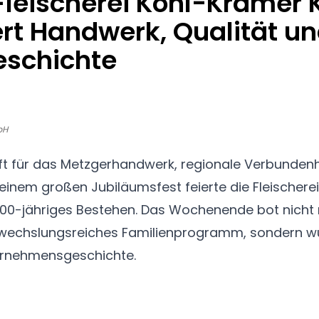
Fleischerei Kohl-Kramer K
rt Handwerk, Qualität u
eschichte
bH
ft für das Metzgerhandwerk, regionale Verbundenh
t einem großen Jubiläumsfest feierte die Fleischere
 100-jähriges Bestehen. Das Wochenende bot nicht 
bwechslungsreiches Familienprogramm, sondern wü
rnehmensgeschichte.