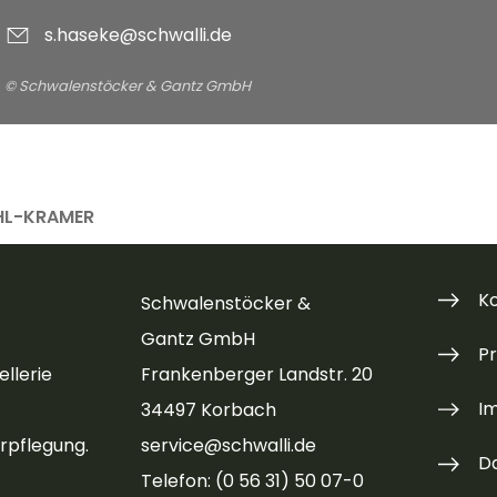
s.haseke@schwalli.de
© Schwalenstöcker & Gantz GmbH
OHL-KRAMER
K
Schwalenstöcker &
Gantz GmbH
P
llerie
Frankenberger Landstr. 20
I
34497 Korbach
rpflegung.
service@schwalli.de
D
Telefon: (0 56 31) 50 07-0