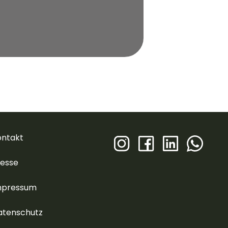
ontakt
resse
mpressum
atenschutz