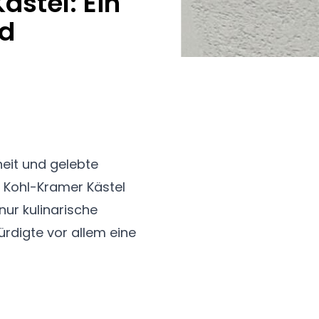
ästel: Ein
nd
eit und gelebte
i Kohl-Kramer Kästel
nur kulinarische
rdigte vor allem eine