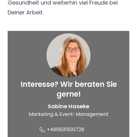
Gesundheit und weiterhin viel Freude bei
Deiner Arbeit.
Interesse? Wir beraten Sie
© Schwalenstöcker &
Gantz GmbH
gerne!
Sabine Haseke
Marketing & Event-Management
+495631500729